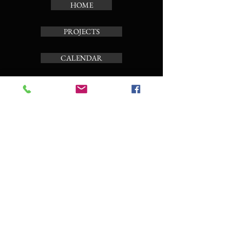
HOME
PROJECTS
CALENDAR
TOUR CARILLON
ABOUT
Subscribe to the news letter
Enter your email here
Subscribe Now