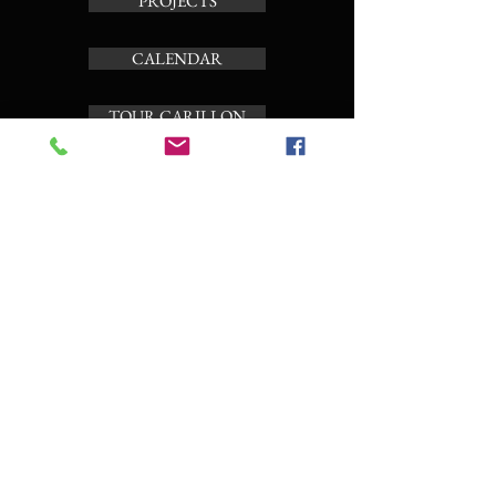
PROJECTS
CALENDAR
TOUR CARILLON
ABOUT
Subscribe to the news letter
Enter your email here
Subscribe Now
CO
NTACT AND BOOKING