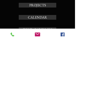
PROJECTS
CALENDAR
TOUR CARILLON
ABOUT
Subscribe to the news letter
Enter your email here
Subscribe Now