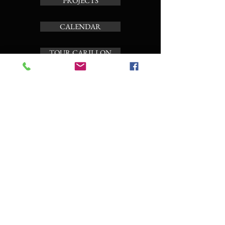
PROJECTS
CALENDAR
TOUR CARILLON
ABOUT
Subscribe to the news letter
Enter your email here
Subscribe Now
CO
NTACT AND BOOKING