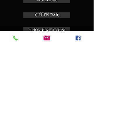
CALENDAR
TOUR CARILLON
ABOUT
Subscribe to the news letter
Enter your email here
Subscribe Now
CO
NTACT AND BOOKING