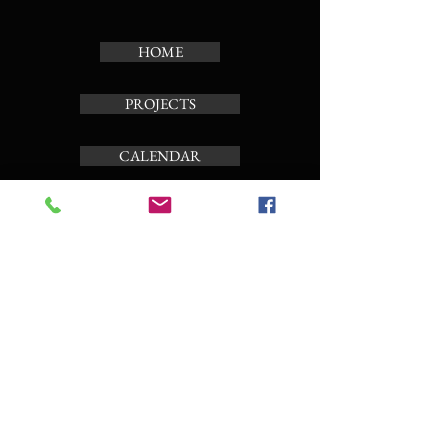
HOME
PROJECTS
CALENDAR
TOUR CARILLON
ABOUT
Subscribe to the news letter
Enter your email here
Subscribe Now