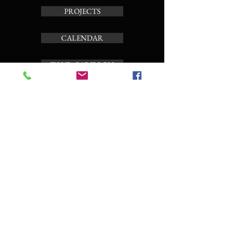
PROJECTS
CALENDAR
TOUR CARILLON
ABOUT
Subscribe to the news letter
Enter your email here
Subscribe Now